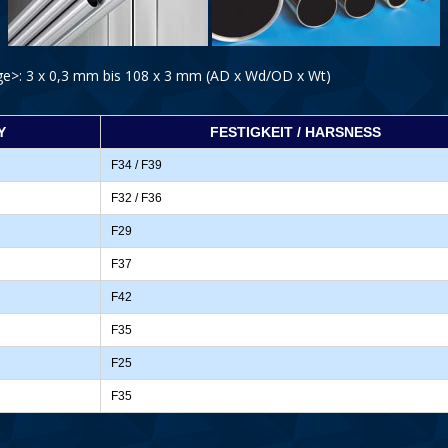
e>: 3 x 0,3 mm bis 108 x 3 mm (AD x Wd/OD x Wt)
Y
FESTIGKEIT / HARSNESS
F34 / F39
F32 / F36
F29
F37
F42
F35
F25
F35