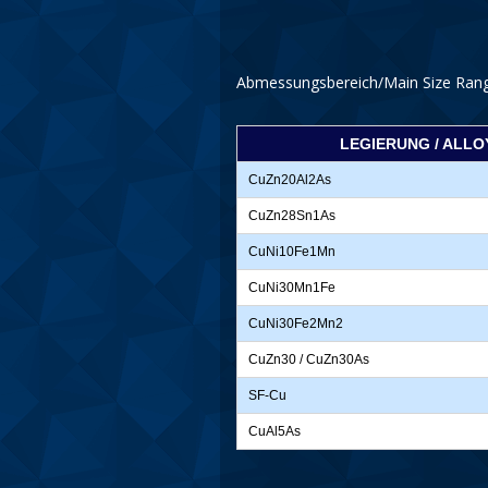
Abmessungsbereich/Main Size Rang
LEGIERUNG / ALLO
CuZn20Al2As
CuZn28Sn1As
CuNi10Fe1Mn
CuNi30Mn1Fe
CuNi30Fe2Mn2
CuZn30 / CuZn30As
SF-Cu
CuAl5As