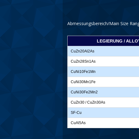
Abmessungsbereich/Main Size Rang
LEGIERUNG / ALLO
CuZn20Al2As
CuZn28Sn1As
CuNi10Fe1Mn
CuNi30Mn1Fe
CuNi30Fe2Mn2
CuZn30 / CuZn30As
SF-Cu
CuAl5As