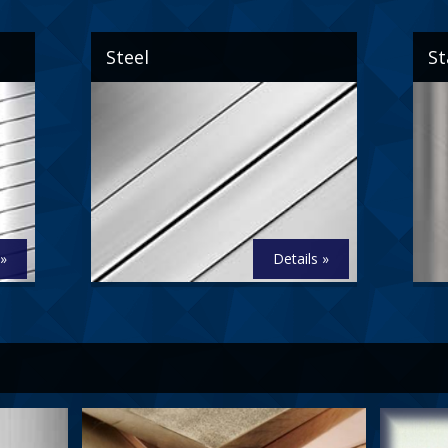
Steel
St
 »
Details »