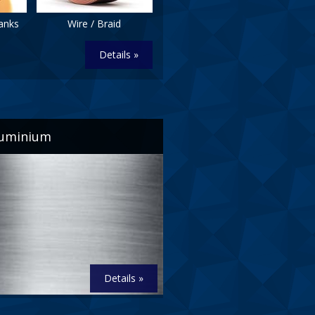
lanks
Wire / Braid
Details »
luminium
Details »