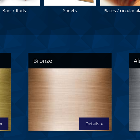
Bars / Rods
Sheets
Plates / circular b
Bronze
A
 »
Details »